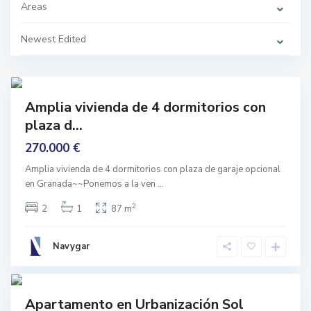
s
r
Areas
,
r
G
e
r
a
Newest Edited
a
l
n
q
a
u
d
e
6
a
r
í
Featured
a
Amplia vivienda de 4 dormitorios con
,
mprar
A
plaza d...
ntrar
l
h
Vivir
270.000 €
a
u
r
Amplia vivienda de 4 dormitorios con plaza de garaje opcional
í
en Granada~~Ponemos a la ven
...
n
d
e
2
2
1
87 m
l
a
T
o
Navygar
r
r
3
e
C
Featured
o
Apartamento en Urbanización Sol
n