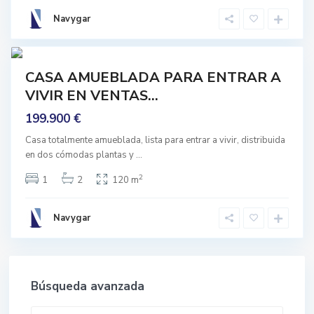
u
e
Navygar
l
m
5
a
Featured
CASA AMUEBLADA PARA ENTRAR A
mprar
VIVIR EN VENTAS...
Buen
stado
199.900 €
Casa totalmente amueblada, lista para entrar a vivir, distribuida
en dos cómodas plantas y
...
2
1
2
120 m
Navygar
Búsqueda avanzada