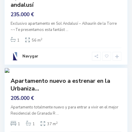
mprar
s
andalusí
ntrar
t
i
Vivir
235.000 €
t
u
c
Exclusivo apartamento en Sol Andalusí – Alhaurín de la Torre
i
~~Te presentamos esta fantást
...
o
n
V
,
2
1
56 m
e
G
n
r
t
a
a
n
Navygar
s
a
d
d
e
4
a
H
u
Featured
e
Apartamento nuevo a estrenar en la
l
ar
m
Urbaniza...
rmado
a
,
205.000 €
V
e
n
Apartamento totalmente nuevo y para entrar a vivir en el mejor
t
Residencial de Granada R
...
a
s
d
2
1
1
37 m
e
H