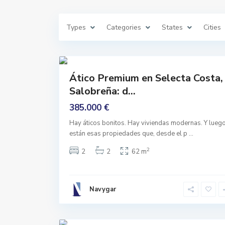
S
a
l
o
P
Types
Categories
States
Cities
b
e
r
d
e
r
ñ
o
41
a
a
n
Comprar
t
Ático Premium en Selecta Costa,
o
Entrar
n
Salobreña: d...
A Vivir
i
o
385.000 €
d
e
a
Hay áticos bonitos. Hay viviendas modernas. Y lueg
l
están esas propiedades que, desde el p
...
a
r
c
2
2
2
62 m
o
n
,
G
r
Navygar
a
n
a
d
31
a