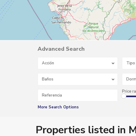
Advanced Search
Acción
Tipo
S
a
Baños
Dorm
l
o
b
Price r
r
e
ñ
a
More Search Options
C
o
s
t
Properties listed in 
a
,