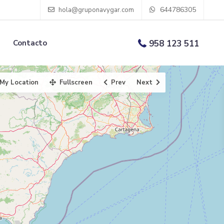
644786305
hola@gruponavygar.com
Contacto
958 123 511
My Location
Fullscreen
Prev
Next