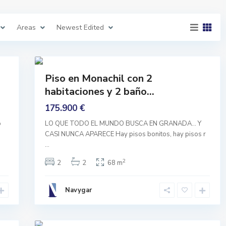
,
M
o
n
Areas
Newest Edited
a
c
h
i
31
l
Comprar
Piso en Monachil con 2
Reformado
habitaciones y 2 baño...
175.900 €
A
o
LO QUE TODO EL MUNDO BUSCA EN GRANADA… Y
r
CASI NUNCA APARECE Hay pisos bonitos, hay pisos r
m
i
...
l
l
2
2
2
68 m
a
,
A
r
Navygar
m
i
l
l
41
a