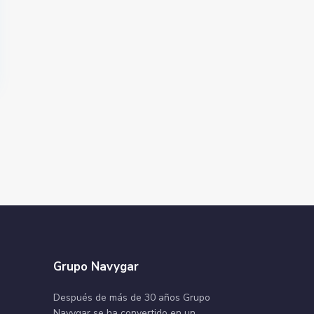
Grupo Navygar
Después de más de 30 años Grupo
Navygar se ha convertido en un