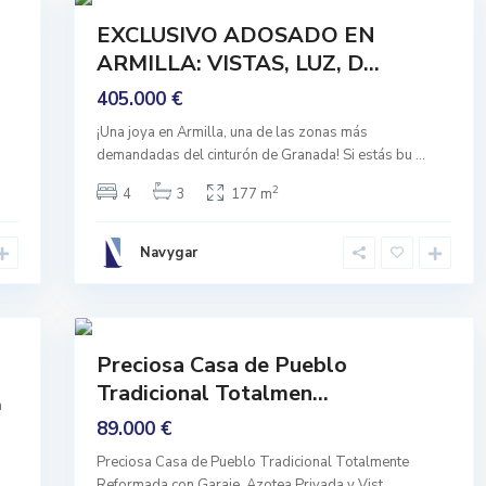
Comprar
EXCLUSIVO ADOSADO EN
Entrar
ARMILLA: VISTAS, LUZ, D...
A Vivir
405.000 €
¡Una joya en Armilla, una de las zonas más
T
demandadas del cinturón de Granada! Si estás bu
...
o
z
2
4
3
177 m
a
r
,
M
Navygar
o
c
l
i
41
n
Comprar
Preciosa Casa de Pueblo
Entrar
Tradicional Totalmen...
A Vivir
a
89.000 €
Preciosa Casa de Pueblo Tradicional Totalmente
Reformada con Garaje, Azotea Privada y Vist
...