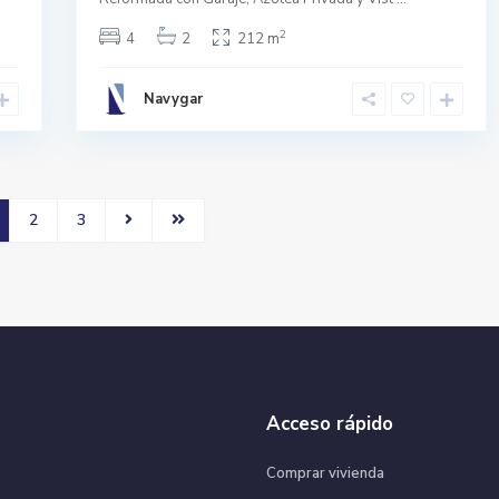
2
4
2
212 m
Navygar
2
3
Acceso rápido
Comprar vivienda