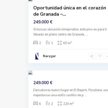
Comprar
Oportunidad única en el corazón
Reformado
B
de Granada –...
E
J
A
249.000 €
R
I
Si buscas ubicación inmejorable, este piso es para ti.
N
E
Situado en pleno centro de Granada,
...
L
,
2
2
1
60 m
P
u
r
u
Navygar
l
l
e
n
41
a
Comprar
249.000 €
Entrar
A Vivir
Descubre tu nuevo hogar en El Bejarín, Purullena: un
majestuosa casa estilo castillo de p
...
2
6
2
220 m