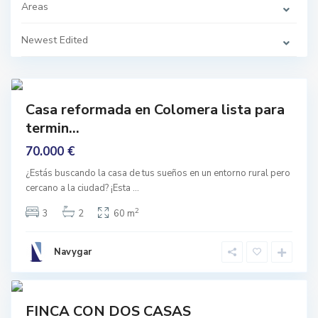
,
Areas
C
o
l
Newest Edited
o
L
m
o
e
s
r
M
7
a
o
n
t
Casa reformada en Colomera lista para
e
rmado
s
termin...
G
r
70.000 €
a
n
a
¿Estás buscando la casa de tus sueños en un entorno rural pero
d
cercano a la ciudad? ¡Esta
...
a
,
C
2
3
2
60 m
o
l
o
m
Navygar
e
r
8
a
mprar
FINCA CON DOS CASAS
De