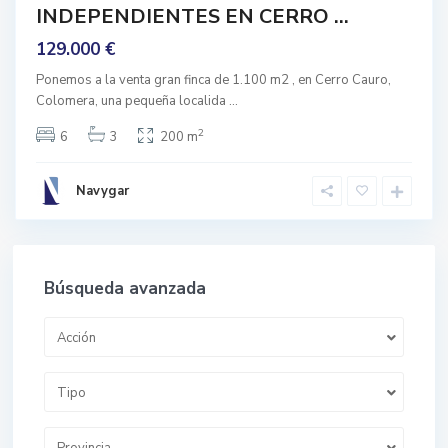
INDEPENDIENTES EN CERRO ...
rigen
129.000 €
Ponemos a la venta gran finca de 1.100 m2 , en Cerro Cauro,
Colomera, una pequeña localida
...
2
6
3
200 m
Navygar
Búsqueda avanzada
Acción
Tipo