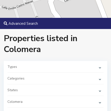
Advanced Search
Properties listed in
Colomera
Types
Categories
C
o
States
l
o
m
e
Colomera
r
a