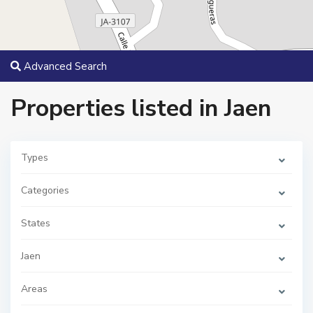
Advanced Search
Properties listed in Jaen
Types
Categories
States
Jaen
C
e
n
Areas
t
r
o