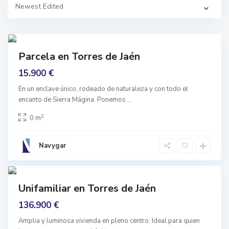
Newest Edited
,
J
a
e
n
prar
C
Parcela en Torres de Jaén
a
nguno
s
15.900 €
c
o
A
En un enclave único, rodeado de naturaleza y con todo el
n
encanto de Sierra Mágina. Ponemos
...
t
i
g
2
0 m
u
o
,
J
Navygar
a
e
6
n
mprar
Unifamiliar en Torres de Jaén
Buen
stado
136.900 €
Amplia y luminosa vivienda en pleno centro. Ideal para quien