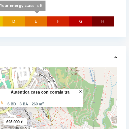
Your energy class is E
D
E
F
G
H
Auténtica casa con corrala tra
 €
2
6 BD
3 BA
260 m
A
l
625.000 €
b