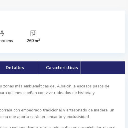
2
hrooms
260 m
Detalles
Características
s zonas más emblemáticas del Albaicín, a escasos pasos de
para quienes sueñan con vivir rodeados de historia y
-corrala con empedrado tradicional y artesonado de madera, un
nadina que aporta carácter, encanto y exclusividad.
ntrada independiente, ofreciendo múltiples posibilidades de uso.