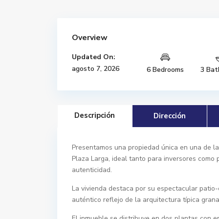
Overview
Updated On:
agosto 7, 2026
6 Bedrooms
3 Bat
Descripción
Dirección
Presentamos una propiedad única en una de la
Plaza Larga, ideal tanto para inversores como 
autenticidad.
La vivienda destaca por su espectacular patio
auténtico reflejo de la arquitectura típica gra
El inmueble se distribuye en dos plantas con e