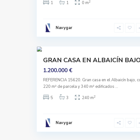
G
2
1
1
0 m
r
a
n
Navygar
a
d
41
a
Comprar
GRAN CASA EN ALBAICÍN BAJO
Entrar
A Vivir
1.200.000 €
REFERENCIA 15620. Gran casa en el Albaicín bajo, c
220 m² de parcela y 340 m² edificados
...
2
5
3
240 m
Navygar