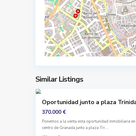
e
n
t
r
o
,
G
r
a
n
a
A
Similar Listings
d
l
41
a
b
a
Comprar
Oportunidad junto a plaza Trinid
y
Para
c
Reformar
370.000 €
i
Ponemos a la venta esta oportunidad inmobiliaria en
n
centro de Granada junto a plaza Tri
...
,