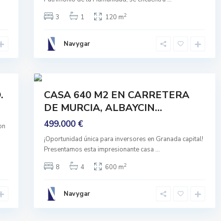
G
r
2
3
1
120 m
a
n
Navygar
a
d
41
a
Comprar
.
CASA 640 M2 EN CARRETERA
Para
DE MURCIA, ALBAYCIN...
Reformar
499.000 €
on
¡Oportunidad única para inversores en Granada capital!
Presentamos esta impresionante casa
...
2
8
4
600 m
Navygar