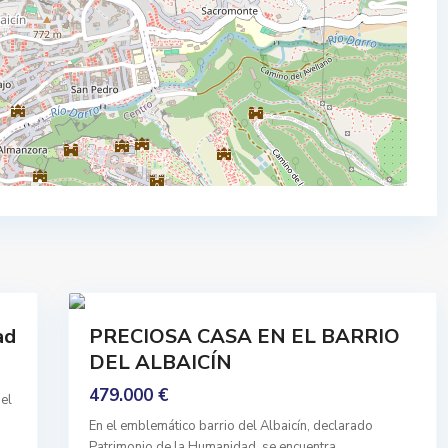
a
i
c
í
n
,
G
r
a
n
a
A
d
l
41
a
b
a
Comprar
ad
PRECIOSA CASA EN EL BARRIO
y
Buen
DEL ALBAICÍN
c
Estado
i
479.000 €
 el
n
En el emblemático barrio del Albaicín, declarado
,
Patrimonio de la Humanidad, se encuentra
...