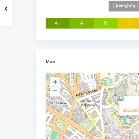
1 kWh/m²a | 
A+
A
B
C
Map
625.000
C