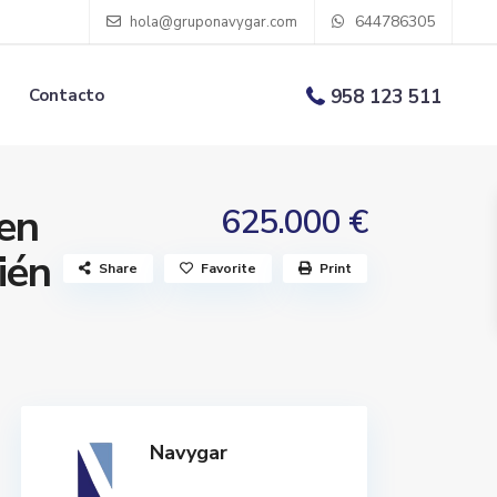
644786305
hola@gruponavygar.com
Contacto
958 123 511
 en
625.000 €
ién
Share
Favorite
Print
Navygar