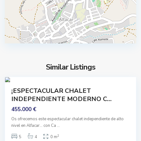
c
a
r
,
A
l
f
a
c
Similar Listings
a
1
r
ar
¡ESPECTACULAR CHALET
rmado
INDEPENDIENTE MODERNO C...
455.000 €
Os ofrecemos este espectacular chalet independiente de alto
nivel en Alfacar… con Ca
...
2
5
4
0 m