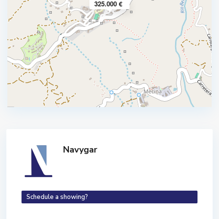
325.000 €
Navygar
Schedule a showing?