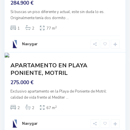
284.900 €
e
M
,
Si buscas un piso diferente y actual, este sin duda lo es.
o
Originalmente tenía dos dormito
...
M
t
o
2
1
2
77 m
r
t
i
r
Navygar
l
i
p
7
l
u
mprar
APARTAMENTO EN PLAYA
e
Buen
b
PONIENTE, MOTRIL
stado
l
275.000 €
o
,
Exclusivo apartamento en la Playa de Poniente de Motril:
calidad de vida frente al Mediter
...
M
o
2
2
2
67 m
t
r
Navygar
i