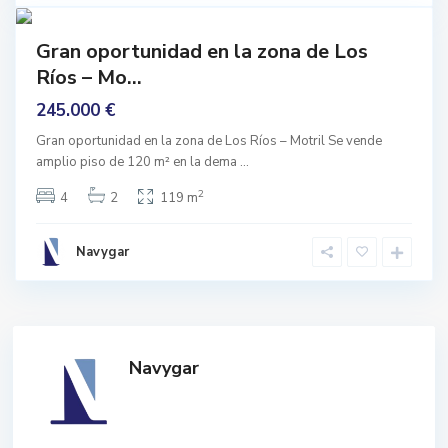
3
l
mprar
Gran oportunidad en la zona de Los
Buen
Ríos – Mo...
stado
245.000 €
Gran oportunidad en la zona de Los Ríos – Motril Se vende
amplio piso de 120 m² en la dema
...
2
4
2
119 m
Navygar
Navygar