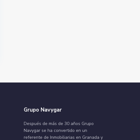
Grupo Navygar
Después de más de 30 años Grupo
Navygar se ha convertido en un
referente de Inmobiliarias en Granada y