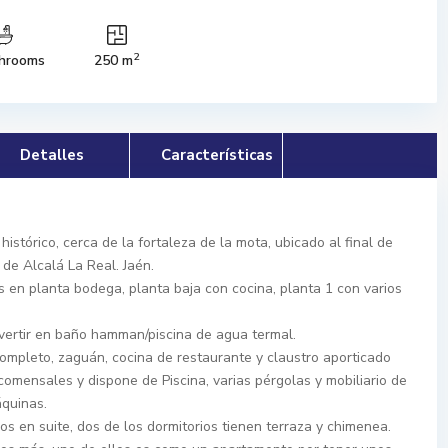
2
hrooms
250 m
Detalles
Características
istórico, cerca de la fortaleza de la mota, ubicado al final de
 de Alcalá La Real. Jaén.
 en planta bodega, planta baja con cocina, planta 1 con varios
nvertir en baño hamman/piscina de agua termal.
ompleto, zaguán, cocina de restaurante y claustro aporticado
comensales y dispone de Piscina, varias pérgolas y mobiliario de
áquinas.
os en suite, dos de los dormitorios tienen terraza y chimenea.