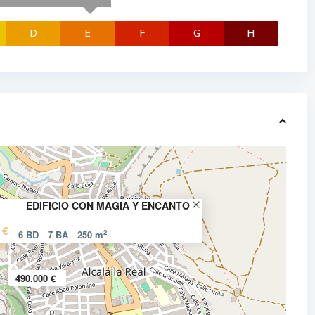
D
E
F
G
H
EDIFICIO CON MAGIA Y ENCANTO
 €
2
6 BD
7 BA
250 m
490.000 €