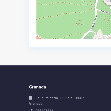
Granada
Calle Palencia, 11, Bajo, 18007,
Granada
958123511