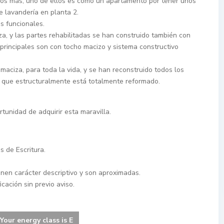
rios más, uno de ellos es como un apartamento por tener unos
 lavandería en planta 2.
s funcionales.
za, y las partes rehabilitadas se han construido también con
 principales son con tocho macizo y sistema constructivo
maciza, para toda la vida, y se han reconstruido todos los
o que estructuralmente está totalmente reformado.
rtunidad de adquirir esta maravilla.
s de Escritura.
enen carácter descriptivo y son aproximadas.
cación sin previo aviso.
Your energy class is E