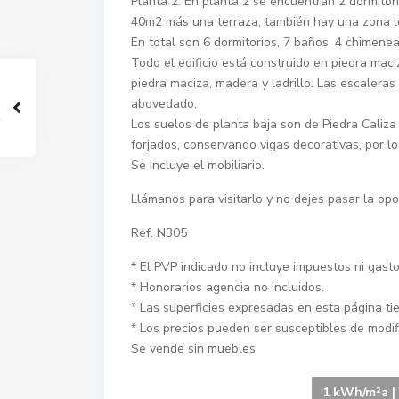
Planta 2: En planta 2 se encuentran 2 dormito
40m2 más una terraza, también hay una zona le
En total son 6 dormitorios, 7 baños, 4 chimenea
Todo el edificio está construido en piedra maci
piedra maciza, madera y ladrillo. Las escaleras
abovedado.
Los suelos de planta baja son de Piedra Caliza 
forjados, conservando vigas decorativas, por l
Se incluye el mobiliario.
Llámanos para visitarlo y no dejes pasar la opo
Ref. N305
* El PVP indicado no incluye impuestos ni gasto
* Honorarios agencia no incluidos.
* Las superficies expresadas en esta página ti
* Los precios pueden ser susceptibles de modifi
Se vende sin muebles
1 kWh/m²a | 