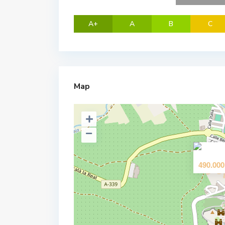
A+
A
B
C
Map
490.000