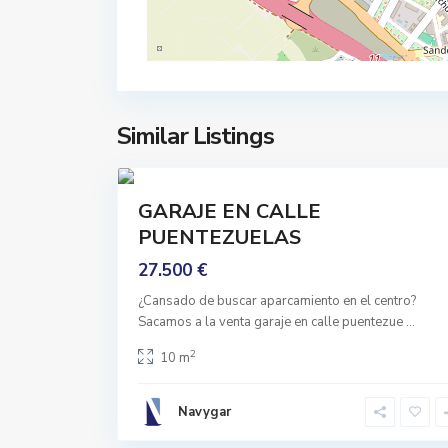
,
G
S
r
a
a
n
n
I
a
l
Similar Listings
d
d
7
a
e
f
Comprar
GARAJE EN CALLE
o
Buen
PUENTEZUELAS
n
Estado
s
27.500 €
o
¿Cansado de buscar aparcamiento en el centro?
,
Sacamos a la venta garaje en calle puentezue
...
G
r
2
10 m
a
n
Navygar
a
d