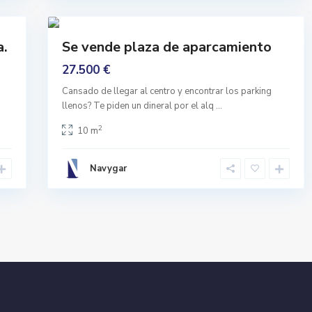
27
a
Comprar
a.
Se vende plaza de aparcamiento
Ninguno
27.500 €
Cansado de llegar al centro y encontrar los parking
llenos? Te piden un dineral por el alq
...
2
10 m
Navygar