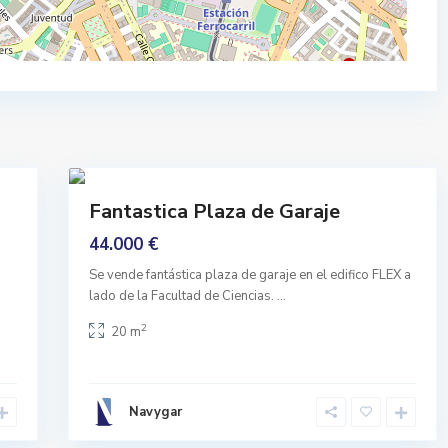
,
G
r
a
n
a
d
G
15
a
a
n
Comprar
Fantastica Plaza de Garaje
i
Ninguno
v
44.000 €
e
Se vende fantástica plaza de garaje en el edifico FLEX a
t
lado de la Facultad de Ciencias.
...
,
G
2
20 m
r
a
n
Navygar
a
d