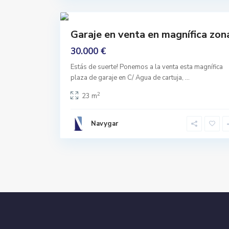
7
a
Comprar
Garaje en venta en magnífica zon
Ninguno
30.000 €
Estás de suerte! Ponemos a la venta esta magnífica
plaza de garaje en C/ Agua de cartuja,
...
2
23 m
Navygar