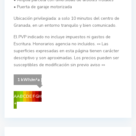
• Puerta de garaje motorizada
Ubicación privilegiada: a solo 10 minutos del centro de
Granada, en un entorno tranquilo y bien comunicado.
El PVP indicado no incluye impuestos ni gastos de
Escritura. Honorarios agencia no incluidos. «» Las
superficies expresadas en esta página tienen carácter
descriptivo y son aproximadas. Los precios pueden ser
susceptibles de modificación sin previo aviso «»
1 kWh/m²a | Your energy class is G
A
A
B
C
D
E
F
G
H
+