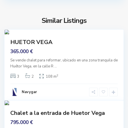
A
r
N
V
A
e
Similar Listings
D
g
A
7
a
,
rar
H
HUETOR VEGA
ara
u
ormar
365.000 €
e
t
Se vende chalet para reformar, ubicado en una zona tranquila de
Huétor Vega, en la calle R
...
o
r
2
3
2
108 m
V
e
Navygar
g
1
a
mprar
Chalet a la entrada de Huetor Vega
Buen
stado
795.000 €