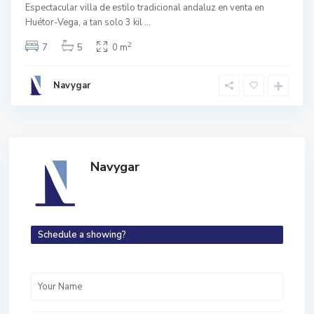
Espectacular villa de estilo tradicional andaluz en venta en
Huétor-Vega, a tan solo 3 kil
...
2
7
5
0 m
Navygar
Navygar
Schedule a showing?