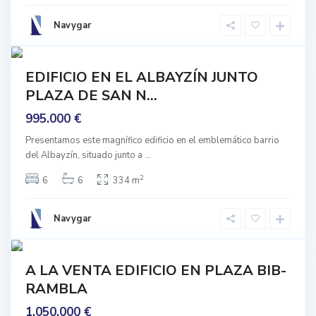
a
Navygar
C
d
e
7
a
n
mprar
EDIFICIO EN EL ALBAYZÍN JUNTO
t
Buen
r
PLAZA DE SAN N...
stado
o
995.000 €
,
G
Presentamos este magnífico edificio en el emblemático barrio
del Albayzín, situado junto a
...
r
a
2
6
6
334 m
n
a
Navygar
C
d
e
1
a
n
rar
A LA VENTA EDIFICIO EN PLAZA BIB-
t
ara
r
RAMBLA
ormar
o
1.050.000 €