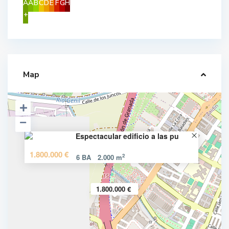
A
A
B
C
D
E
F
G
H
+
Map
Espectacular edificio a las pu
1.800.000 €
2
6 BA
2.000 m
A
l
1.800.000 €
b
a
i