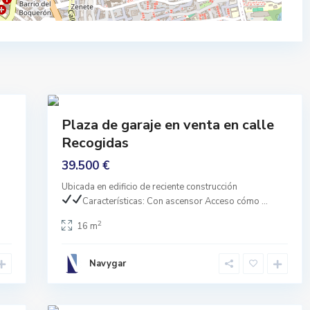
l
r
a
a
z
n
a
a
D
d
e
21
a
G
r
Comprar
Plaza de garaje en venta en calle
a
Ninguno
Recogidas
c
i
39.500 €
a
Ubicada en edificio de reciente construcción
,
Características:
Con ascensor
Acceso cómo
...
G
r
2
16 m
a
n
Navygar
a
d
18
a