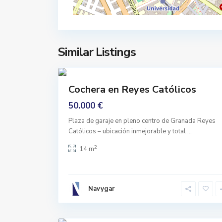
l
r
a
a
z
n
a
a
D
Similar Listings
d
e
20
a
G
r
Comprar
Cochera en Reyes Católicos
a
Ninguno
c
50.000 €
i
Plaza de garaje en pleno centro de Granada Reyes
a
Católicos – ubicación inmejorable y total
...
,
G
2
14 m
r
a
n
Navygar
a
d
16
a