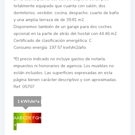
totalmente equipado que cuanta con salón, dos
dormitorios, vestidor, cocina, despacho, cuarto de baño
y una amplia terraza de de 39.81 m2.
Disponemos también de un garaje para dos coches
opcional en la parte de atrás del hostal con 44.46 m2.
Certificado de clasificación energética: C
Consumo energía: 197.57 kwh/m2/año
*El precio indicado no incluye gastos de notaría,
impuestos ni honorarios de agencia. Los muebles no
están incluidos. Las superficies expresadas en esta
página tienen carácter descriptivo y son aproximadas.
Ref. 05707
1 kWh/m²a | Your energy class is C
A
A
B
C
D
E
F
G
H
+