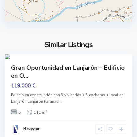
L
a
n
j
a
r
Similar Listings
o
3
n
prar
Gran Oportunidad en Lanjarón – Edificio
nguno
en O...
119.000 €
Edificio en construcción con 3 viviendas + 3 cocheras + local en
Lanjarón Lanjarón (Granad
...
2
5
111 m
Navygar