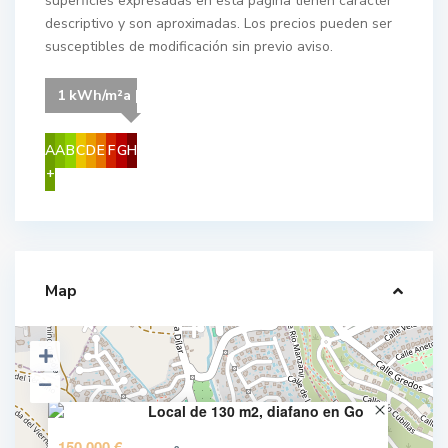
superficies expresadas en esta página tienen carácter
descriptivo y son aproximadas. Los precios pueden ser
susceptibles de modificación sin previo aviso.
1 kWh/m²a | Your energy class is G
A
A
B
C
D
E
F
G
H
+
Map
Local de 130 m2, diafano en Go
150.000 €