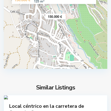
2
125 m
150.000 €
G
Ó
J
A
R
,
G
o
j
Similar Listings
a
6
r
prar
Local céntrico en la carretera de
nguno