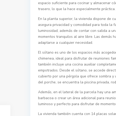
espacio suficiente para cocinar y almacenar c
trasero, lo que la hace especialmente práctica.
En la planta superior, la vivienda dispone de c
asegura privacidad y comodidad para toda la fam
luminosidad, además de contar con salida a una 
momentos tranquilos al aire libre. Las demás 
adaptarse a cualquier necesidad.
El sótano es uno de los espacios más acogedo
chimenea, ideal para disfrutar de reuniones fam
también incluye una cocina auxiliar completam
empotrados. Desde el sótano, se accede direc
cubierto por una pérgola que ofrece sombra y un
del porche, se encuentra la piscina privada, ro
Además, en el lateral de la parcela hay una am
barbacoa o crear un área adicional para reunion
luminoso y perfecto para disfrutar de momentos
La vivienda también cuenta con 14 placas solar