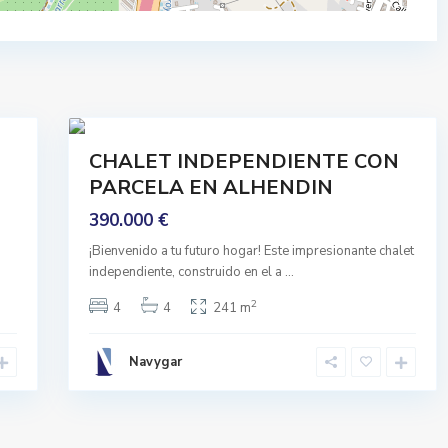
e
n
d
i
41
n
Comprar
CHALET INDEPENDIENTE CON
Buen
PARCELA EN ALHENDIN
Estado
390.000 €
¡Bienvenido a tu futuro hogar! Este impresionante chalet
independiente, construido en el a
...
2
4
4
241 m
Navygar