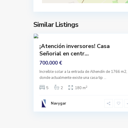
e
n
d
Similar Listings
i
38
n
Comprar
¡Atención inversores! Casa
Para
Señorial en centr...
Reformar
700.000 €
Increíble solar a la entrada de Alhendín de 1766 m2,
donde actualmente existe una casa tip
...
2
5
2
180 m
Navygar