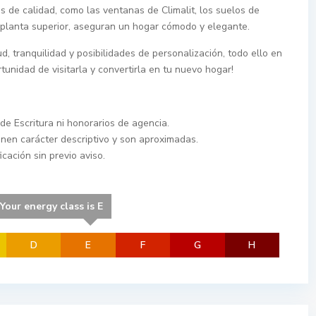
 de calidad, como las ventanas de Climalit, los suelos de
a planta superior, aseguran un hogar cómodo y elegante.
, tranquilidad y posibilidades de personalización, todo ello en
tunidad de visitarla y convertirla en tu nuevo hogar!
de Escritura ni honorarios de agencia.
enen carácter descriptivo y son aproximadas.
cación sin previo aviso.
Your energy class is E
D
E
F
G
H