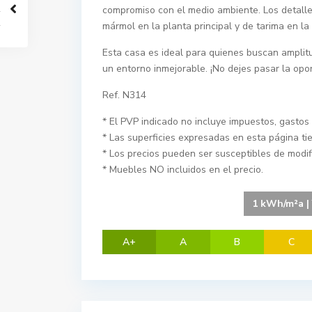
compromiso con el medio ambiente. Los detalles
mármol en la planta principal y de tarima en l
Esta casa es ideal para quienes buscan amplitud
un entorno inmejorable. ¡No dejes pasar la opor
Ref. N314
* El PVP indicado no incluye impuestos, gastos 
* Las superficies expresadas en esta página ti
* Los precios pueden ser susceptibles de modifi
* Muebles NO incluidos en el precio.
1 kWh/m²a | 
A+
A
B
C