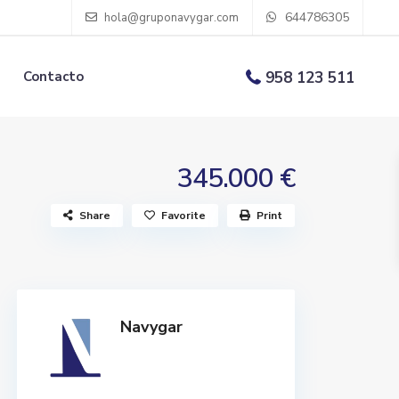
644786305
hola@gruponavygar.com
Contacto
958 123 511
345.000 €
Share
Favorite
Print
Navygar