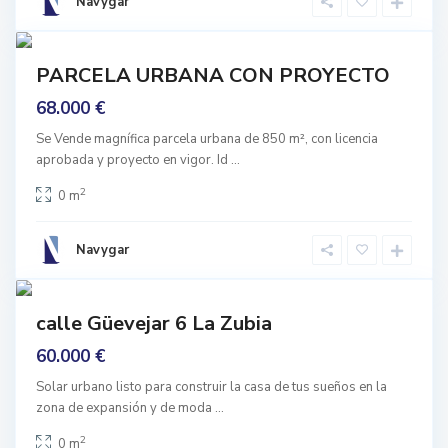
z
Navygar
i
u
5
a
b
prar
i
PARCELA URBANA CON PROYECTO
nguno
a
68.000 €
,
L
Se Vende magnífica parcela urbana de 850 m², con licencia
aprobada y proyecto en vigor. Id
...
a
Z
2
0 m
u
b
Navygar
i
P
6
a
-
prar
1
calle Güevejar 6 La Zubia
nguno
2
60.000 €
,
L
Solar urbano listo para construir la casa de tus sueños en la
zona de expansión y de moda
...
a
Z
2
0 m