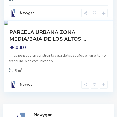
u
b
Navygar
i
8
a
mprar
PARCELA URBANA ZONA
De
MEDIA/BAJA DE LOS ALTOS ...
rigen
95.000 €
¿Has pensado en construir la casa de tus sueños en un entorno
tranquilo, bien comunicado y
...
2
0 m
Navygar
Navygar