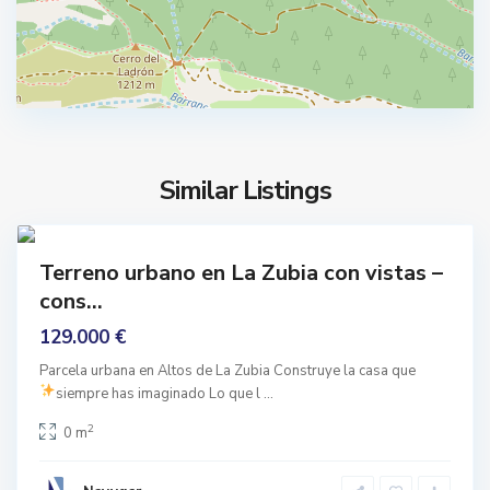
S
,
L
a
Z
u
b
Similar Listings
C
i
e
9
a
n
prar
A
Terreno urbano en La Zubia con vistas –
t
nguno
l
r
cons...
t
o
129.000 €
o
,
s
L
Parcela urbana en Altos de La Zubia Construye la casa que
d
siempre has imaginado
Lo que l
...
a
e
Z
2
0 m
l
u
a
b