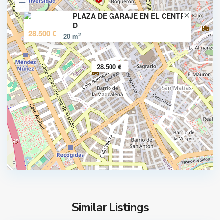
PLAZA DE GARAJE EN EL CENTRO
D
28.500 €
2
20 m
A
l
m
28.500 €
i
n
a
r
e
C
s
a
,
m
G
i
r
n
a
o
n
d
a
Similar Listings
e
d