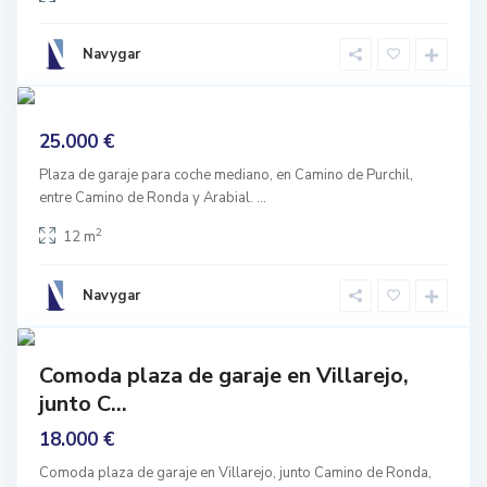
n
r
a
o
Navygar
d
n
8
a
d
prar
a
25.000 €
nguno
,
G
Plaza de garaje para coche mediano, en Camino de Purchil,
entre Camino de Ronda y Arabial.
...
r
a
2
12 m
n
a
Navygar
d
9
a
prar
Comoda plaza de garaje en Villarejo,
nguno
junto C...
18.000 €
Comoda plaza de garaje en Villarejo, junto Camino de Ronda,