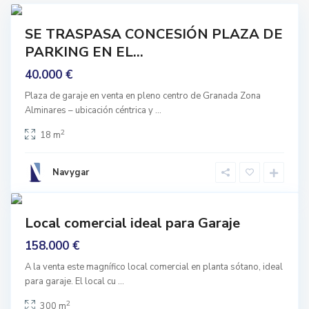
r
5
a
o
prar
SE TRASPASA CONCESIÓN PLAZA DE
n
nguno
d
PARKING EN EL...
a
40.000 €
,
G
Plaza de garaje en venta en pleno centro de Granada Zona
R
Alminares – ubicación céntrica y
...
r
e
a
2
18 m
c
n
o
a
g
Navygar
d
i
6
a
C
d
a
mprar
a
Local comercial ideal para Garaje
Buen
m
s
stado
158.000 €
i
,
n
G
A la venta este magnífico local comercial en planta sótano, ideal
o
para garaje. El local cu
...
r
d
a
2
300 m
e