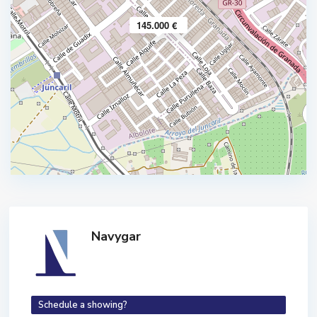
145.000 €
Navygar
Schedule a showing?