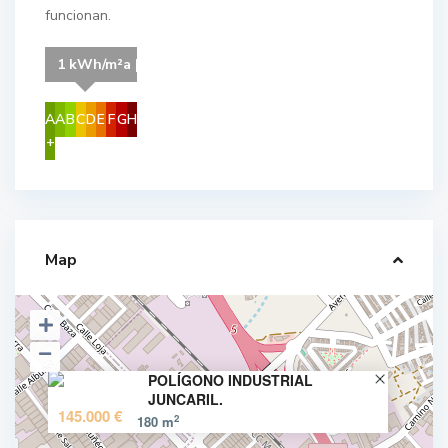
funcionan.
1 kWh/m²a | Your energy class is C
A
A
B
C
D
E
F
G
H
+
Map
POLÍGONO INDUSTRIAL
JUNCARIL.
145.000 €
2
180 m