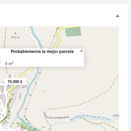
Probablemente la mejor parcela
€
2
0 m
75.000 €