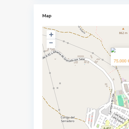
Map
75.000 