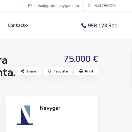
644786305
hola@gruponavygar.com
Contacto
958 123 511
ra
75.000 €
nta.
Share
Favorite
Print
Navygar