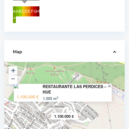
A
A
B
C
D
E
F
G
H
+
Map
RESTAURANTE LAS PERDICES –
HUE
1.100.000 €
2
1.005 m
1.100.000 €