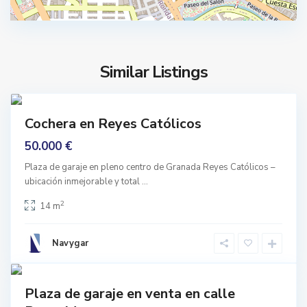
R
r
e
a
c
n
o
a
Similar Listings
g
d
i
0
a
d
prar
a
Cochera en Reyes Católicos
nguno
P
s
50.000 €
l
,
a
G
Plaza de garaje en pleno centro de Granada Reyes Católicos –
z
ubicación inmejorable y total
...
r
a
a
2
14 m
D
n
e
a
Navygar
G
d
r
1
a
a
prar
Plaza de garaje en venta en calle
c
nguno