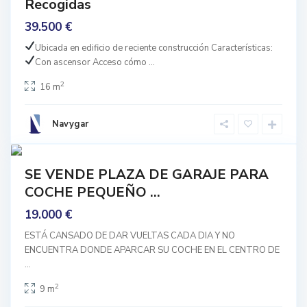
i
Recogidas
a
39.500 €
P
,
l
G
Ubicada en edificio de reciente construcción Características:
a
Con ascensor
Acceso cómo
...
r
z
a
2
16 m
a
n
D
a
e
Navygar
d
G
6
a
r
mprar
a
SE VENDE PLAZA DE GARAJE PARA
Buen
c
COCHE PEQUEÑO ...
stado
i
19.000 €
a
,
ESTÁ CANSADO DE DAR VUELTAS CADA DIA Y NO
G
ENCUENTRA DONDE APARCAR SU COCHE EN EL CENTRO DE
...
r
a
2
9 m
n