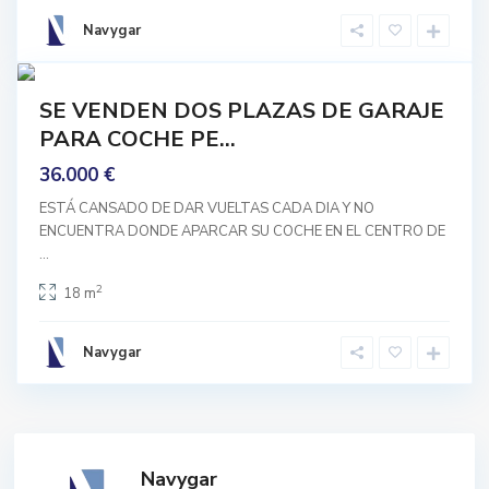
a
Navygar
d
8
a
mprar
SE VENDEN DOS PLAZAS DE GARAJE
Buen
PARA COCHE PE...
stado
36.000 €
ESTÁ CANSADO DE DAR VUELTAS CADA DIA Y NO
ENCUENTRA DONDE APARCAR SU COCHE EN EL CENTRO DE
...
2
18 m
Navygar
Navygar