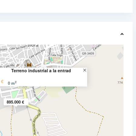
Terreno industrial a la entrad
 €
2
0 m
895.000 €