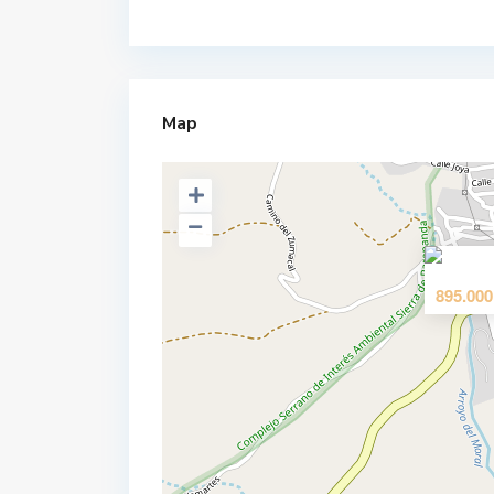
Map
895.000