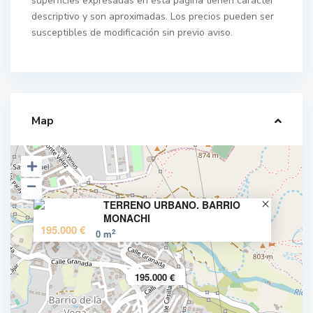
superficies expresadas en esta página tienen carácter
descriptivo y son aproximadas. Los precios pueden ser
susceptibles de modificación sin previo aviso.
Map
TERRENO URBANO. BARRIO
MONACHI
195.000 €
2
0 m
M
o
n
195.000 €
Z
a
o
c