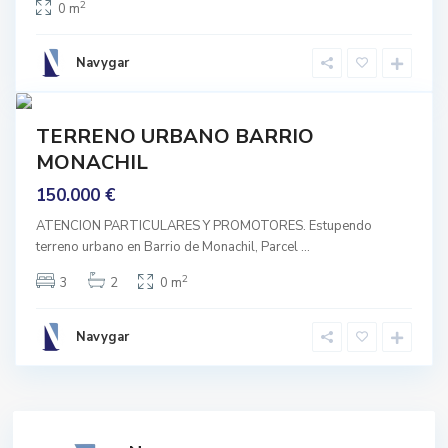
2
0 m
c
h
Navygar
i
6
l
prar
TERRENO URBANO BARRIO
nguno
MONACHIL
150.000 €
ATENCION PARTICULARES Y PROMOTORES. Estupendo
terreno urbano en Barrio de Monachil, Parcel
...
2
3
2
0 m
Navygar