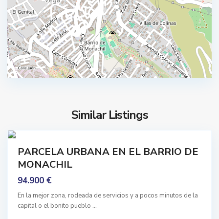
n
h
a
i
m
l
e
,
t
M
r
o
o
n
p
a
o
c
l
h
Similar Listings
i
i
t
6
l
a
mprar
PARCELA URBANA EN EL BARRIO DE
n
De
a
MONACHIL
rigen
,
94.900 €
M
o
En la mejor zona, rodeada de servicios y a pocos minutos de la
capital o el bonito pueblo
...
n
a