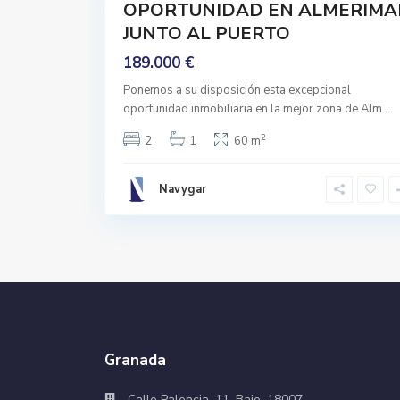
OPORTUNIDAD EN ALMERIMA
Entrar
JUNTO AL PUERTO
A Vivir
189.000 €
Ponemos a su disposición esta excepcional
oportunidad inmobiliaria en la mejor zona de Alm
...
2
2
1
60 m
Navygar
Granada
Calle Palencia, 11, Bajo, 18007,