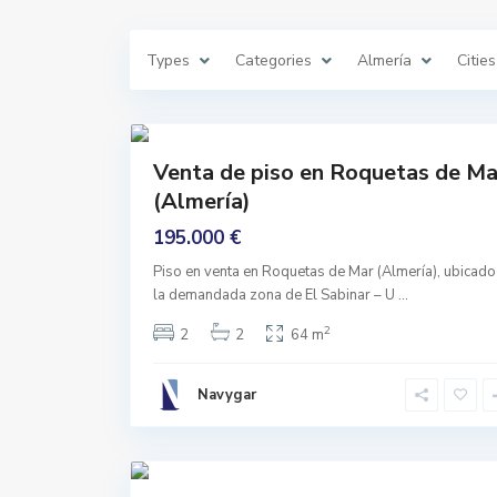
e
t
a
s
Types
Categories
Almería
Cities
d
e
M
a
31
r
Comprar
Venta de piso en Roquetas de Ma
Buen
A
(Almería)
l
Estado
m
e
195.000 €
r
i
Piso en venta en Roquetas de Mar (Almería), ubicado
m
a
la demandada zona de El Sabinar – U
...
r
,
2
2
2
64 m
A
l
m
e
Navygar
r
i
m
a
41
r
Comprar