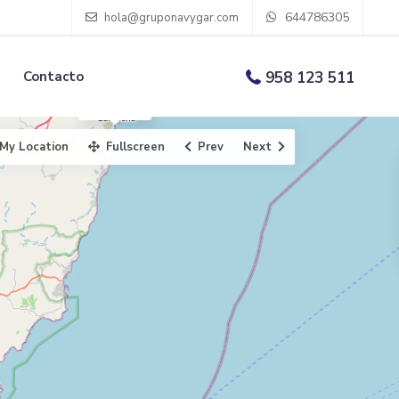
644786305
hola@gruponavygar.com
Contacto
958 123 511
275.000 €
My Location
Fullscreen
Prev
Next