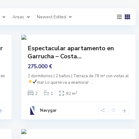
,
G
a
r
Areas
Newest Edited
r
u
c
h
41
a
N
í
Comprar
r
Espectacular apartamento en
j
Buen
a
Garrucha – Costa...
r
Estado
-
C
275.000 €
a
b
 en
2 dormitorios | 2 baños | Terraza de 78 m² con vistas al
o
d
mar
Lo que te va a enamorar:
...
e
G
2
2
1
82 m
a
t
a
,
Navygar
N
i
j
a
41
r
Comprar