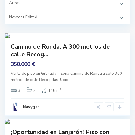
a
Areas
,
G
r
Newest Edited
a
n
a
L
d
a
8
a
n
j
mprar
a
Camino de Ronda. A 300 metros de
r
Buen
o
calle Recog...
stado
n
p
350.000 €
u
e
b
Venta de piso en Granada – Zona Camino de Ronda a solo 300
l
metros de calle Recogidas. Ubic
...
o
,
L
2
3
2
115 m
a
n
j
a
Navygar
r
L
o
a
5
n
n
j
mprar
a
¡Oportunidad en Lanjarón! Piso con
r
De