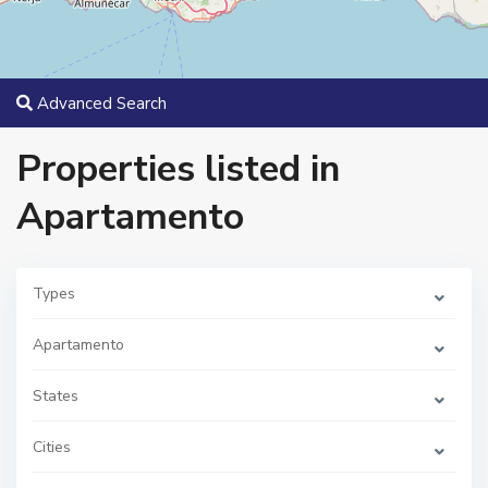
Advanced Search
Properties listed in
Apartamento
Types
C
a
m
Apartamento
i
n
o
States
d
e
r
o
Cities
n
d