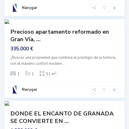
a
n
Navygar
a
d
3
a
mprar
Precioso apartamento reformado en
Buen
Gran Vía, ...
stado
A
l
335.000 €
b
a
y
¿Buscas una propiedad que combine el prestigio de la historia
c
con el máximo confort modern
...
i
n
,
2
1
1
51 m
G
r
a
n
Navygar
a
d
1
a
mprar
DONDE EL ENCANTO DE GRANADA
ntrar
SE CONVIERTE EN ...
Vivir
L