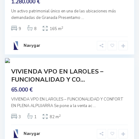
1.280.000 €
a
r
o
Un activo patrimonial único en una de las ubicaciones más
l
demandadas de Granada Presentamo
...
e
s
,
2
9
8
165 m
L
a
r
o
Navygar
l
e
3
s
prar
VIVIENDA VPO EN LAROLES –
nguno
FUNCIONALIDAD Y CO...
65.000 €
VIVIENDA VPO EN LAROLES – FUNCIONALIDAD Y CONFORT
EN PLENA ALPUJARRA Se pone a la venta ac
...
2
3
1
82 m
Navygar