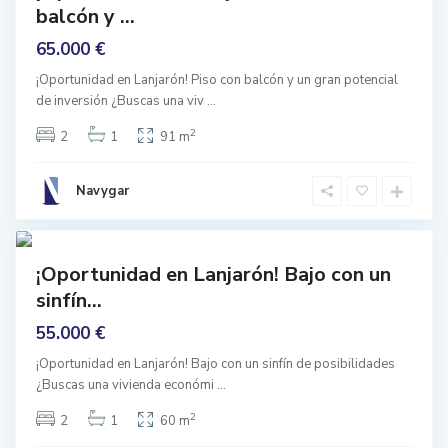
o
balcón y ...
rigen
n
p
65.000 €
u
e
b
¡Oportunidad en Lanjarón! Piso con balcón y un gran potencial
l
de inversión ¿Buscas una viv
...
o
,
L
2
2
1
91 m
a
n
j
a
Navygar
r
o
9
n
mprar
¡Oportunidad en Lanjarón! Bajo con un
Buen
sinfín...
stado
A
l
55.000 €
b
a
y
¡Oportunidad en Lanjarón! Bajo con un sinfín de posibilidades
c
¿Buscas una vivienda económi
...
i
n
,
2
2
1
60 m
G
r