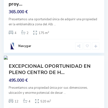
r
proy...
cción
-
V
365.000 €
e
g
a
Presentamos una oportunidad única de adquirir una propiedad
,
en la emblemática zona del Alb
...
H
u
e
2
4
2
175 m
t
P
o
a
r
r
V
Navygar
q
e
u
g
e
1
a
s
a
mprar
n
EXCEPCIONAL OPORTUNIDAD EN
s
Buen
e
PLENO CENTRO DE H...
stado
b
a
495.000 €
s
t
i
Presentamos una propiedad única por sus dimensiones,
á
ubicación y enorme potencial de desar
...
n
,
O
2
12
4
520 m
g
i