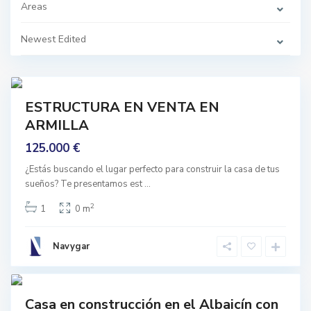
a
Areas
,
A
r
Newest Edited
m
i
l
l
6
a
ESTRUCTURA EN VENTA EN
n
ARMILLA
cción
A
l
125.000 €
b
a
y
¿Estás buscando el lugar perfecto para construir la casa de tus
c
sueños? Te presentamos est
...
i
n
,
2
1
0 m
G
r
a
n
Navygar
a
d
H
1
a
u
é
t
Casa en construcción en el Albaicín con
o
n