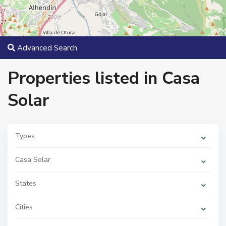
Advanced Search
Properties listed in Casa
Solar
Types
Casa Solar
States
A
r
m
i
Cities
l
l