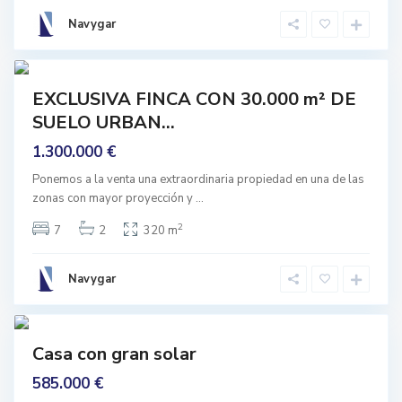
j
a
Navygar
r
e
1
s
mprar
EXCLUSIVA FINCA CON 30.000 m² DE
Buen
SUELO URBAN...
stado
A
l
1.300.000 €
b
a
i
Ponemos a la venta una extraordinaria propiedad en una de las
c
zonas con mayor proyección y
...
í
n
,
2
7
2
320 m
G
r
a
n
Navygar
a
d
0
a
Featured
Casa con gran solar
rar
585.000 €
ara
ormar