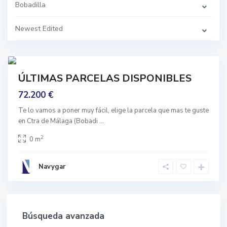
a
Bobadilla
,
G
r
Newest Edited
a
n
a
d
7
a
prar
ÚLTIMAS PARCELAS DISPONIBLES
nguno
72.200 €
Te lo vamos a poner muy fácil, elige la parcela que mas te guste
en Ctra de Málaga (Bobadi
...
2
0 m
Navygar
Búsqueda avanzada