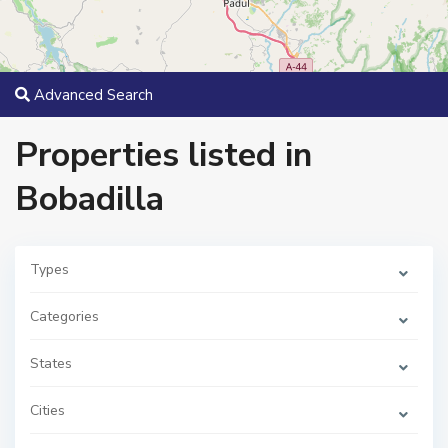
Advanced Search
Properties listed in
Bobadilla
Types
Categories
B
o
States
b
a
d
i
Cities
l
l