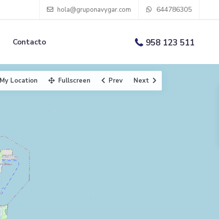
644786305
hola@gruponavygar.com
Contacto
958 123 511
My Location
Fullscreen
Prev
Next