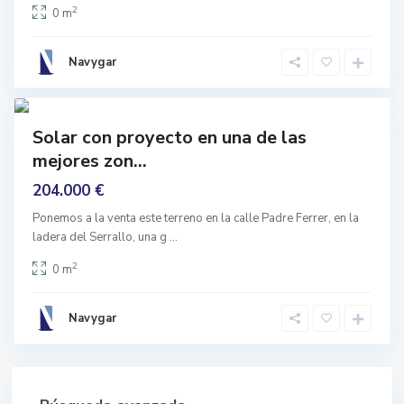
,
2
0 m
G
r
a
n
Navygar
a
d
3
a
prar
Solar con proyecto en una de las
nguno
mejores zon...
204.000 €
Ponemos a la venta este terreno en la calle Padre Ferrer, en la
ladera del Serrallo, una g
...
2
0 m
Navygar