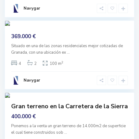
a
n
Navygar
a
d
E
6
a
l
s
mprar
e
369.000 €
Buen
r
r
stado
a
Situado en una de las zonas residenciales mejor cotizadas de
l
Granada, con una ubicación ex
...
l
o
,
2
4
2
100 m
G
r
a
n
Navygar
a
d
1
a
E
prar
l
Gran terreno en la Carretera de la Sierra
s
nguno
e
400.000 €
r
r
a
Ponemos a la venta un gran terreno de 14.000m2 de superficie
l
el cual tiene construidos sob
...
l
o