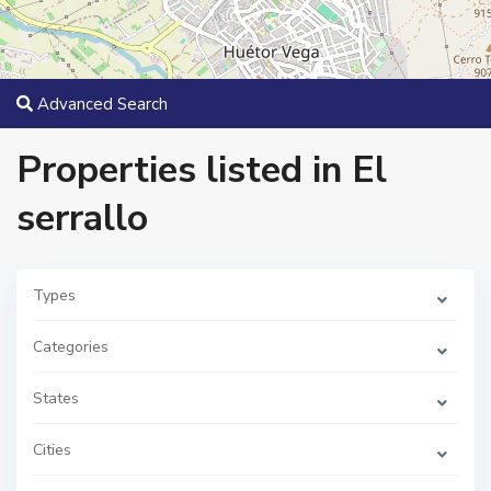
Advanced Search
Properties listed in El
serrallo
Types
Categories
E
l
s
States
e
r
r
a
Cities
l
l