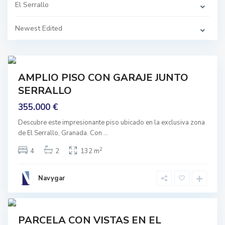
o
El Serrallo
,
G
r
Newest Edited
a
n
a
d
1
a
mprar
AMPLIO PISO CON GARAJE JUNTO
E
Buen
l
SERRALLO
stado
s
e
355.000 €
r
r
a
Descubre este impresionante piso ubicado en la exclusiva zona
l
de El Serrallo, Granada. Con
...
l
o
,
2
4
2
132 m
G
r
a
n
Navygar
a
d
8
a
prar
PARCELA CON VISTAS EN EL
E
nguno