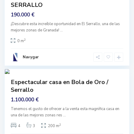
l
SERRALLO
s
e
190.000 €
r
r
a
¡Descubre esta increíble oportunidad en El Serrallo, una de las
l
mejores zonas de Granada!
...
l
o
,
2
0 m
G
r
a
n
Navygar
a
d
1
a
ar
Espectacular casa en Bola de Oro /
E
rmado
l
Serrallo
s
e
1.100.000 €
r
r
a
Tenemos el gusto de ofrecer a la venta esta magnífica casa en
l
una de las mejores zonas res
...
l
o
,
2
4
3
200 m
G
r