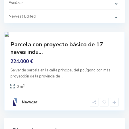
r
Escúzar
,
E
s
Newest Edited
c
u
z
a
1
r
prar
Parcela con proyecto básico de 17
nguno
naves indu...
224.000 €
Se vende parcela en la calle principal del polígono con más
proyección de la provincia de
...
2
0 m
Navygar