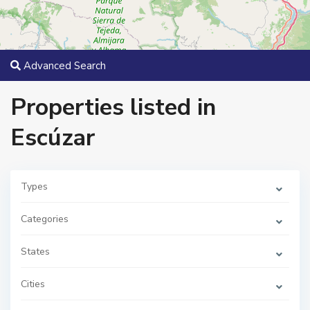
Advanced Search
Properties listed in
Escúzar
Types
Categories
States
E
s
c
ú
Cities
z
a