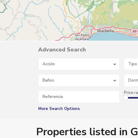
Advanced Search
Acción
Tipo
Baños
Dorm
Price r
More Search Options
G
a
m
Properties listed in 
a
r