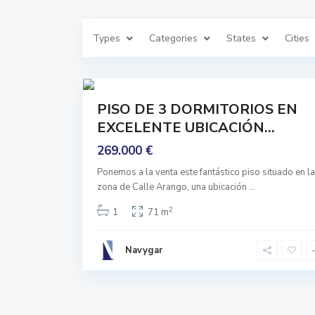
r
a
,
M
Types
Categories
States
Cities
á
l
a
g
27
a
Featured
PISO DE 3 DORMITORIOS EN
Comprar
EXCELENTE UBICACIÓN...
Entrar
A Vivir
269.000 €
Ponemos a la venta este fantástico piso situado en la
zona de Calle Arango, una ubicación
...
2
1
71 m
Navygar