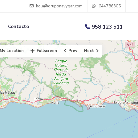
644786305
hola@gruponavygar.com
Contacto
958 123 511
My Location
Fullscreen
Prev
Next