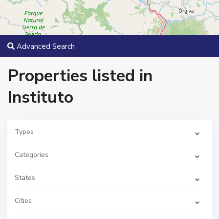
Advanced Search
Properties listed in
Instituto
Types
Categories
States
I
n
s
t
Cities
i
t