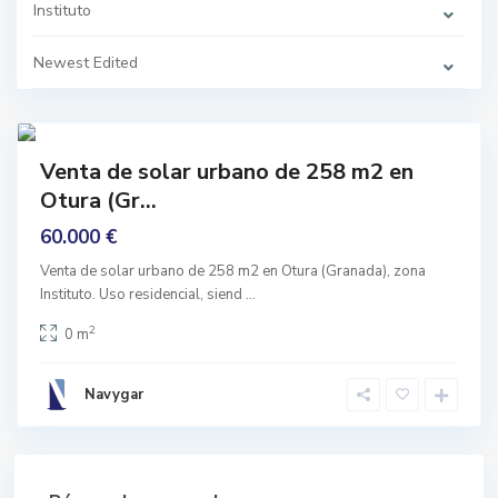
u
Instituto
t
o
,
Newest Edited
O
t
u
r
5
a
prar
Venta de solar urbano de 258 m2 en
nguno
Otura (Gr...
60.000 €
Venta de solar urbano de 258 m2 en Otura (Granada), zona
Instituto. Uso residencial, siend
...
2
0 m
Navygar