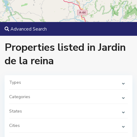
Advanced Search
Properties listed in Jardin
de la reina
J
a
Types
r
d
i
Categories
n
d
e
States
l
a
r
e
Cities
i
n