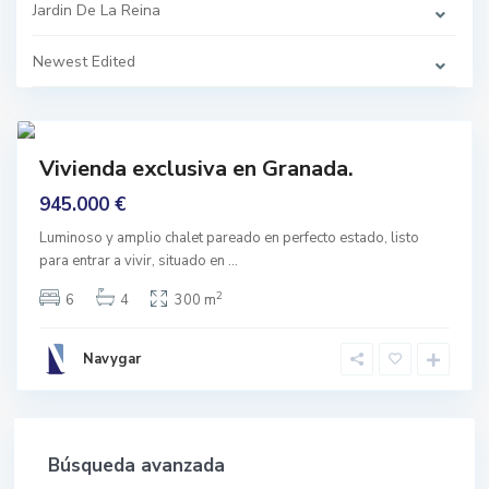
a
Jardin De La Reina
,
G
r
Newest Edited
a
n
a
d
1
a
mprar
Vivienda exclusiva en Granada.
Buen
stado
945.000 €
Luminoso y amplio chalet pareado en perfecto estado, listo
para entrar a vivir, situado en
...
2
6
4
300 m
Navygar
Búsqueda avanzada