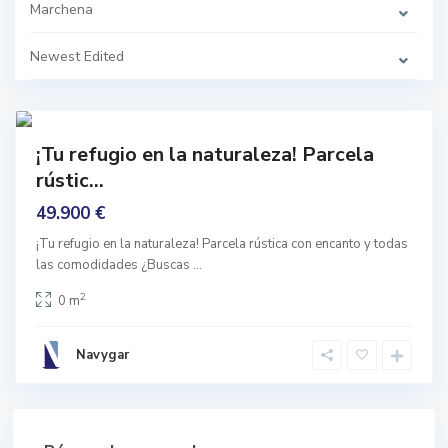
n
Marchena
a
,
D
Newest Edited
u
r
c
a
4
l
prar
¡Tu refugio en la naturaleza! Parcela
nguno
rústic...
49.900 €
¡Tu refugio en la naturaleza! Parcela rústica con encanto y todas
las comodidades ¿Buscas
...
2
0 m
Navygar