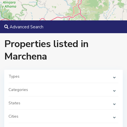
Advanced Search
Properties listed in
Marchena
Types
Categories
States
M
a
r
c
Cities
h
e