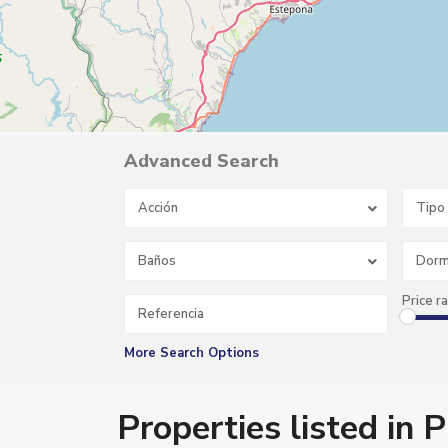
Advanced Search
Acción
Tipo
P
u
e
r
Baños
Dorm
t
o
D
Price r
e
p
o
r
More Search Options
t
i
v
o
Properties listed in 
,
F