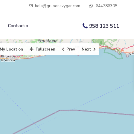
644786305
hola@gruponavygar.com
Contacto
958 123 511
My Location
Fullscreen
Prev
Next