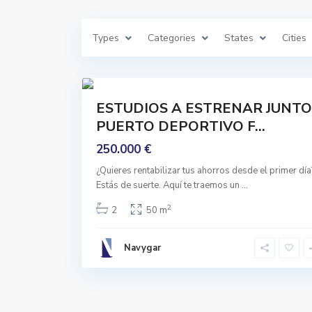
u
e
n
g
Types
Categories
States
Cities
i
r
o
l
20
a
Comprar
ESTUDIOS A ESTRENAR JUNTO
Reformado
PUERTO DEPORTIVO F...
250.000 €
¿Quieres rentabilizar tus ahorros desde el primer día
Estás de suerte. Aquí te traemos un
...
2
2
50 m
Navygar