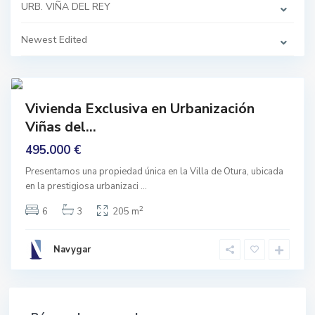
R
URB. VIÑA DEL REY
E
Y
,
Newest Edited
O
t
u
r
1
a
mprar
Vivienda Exclusiva en Urbanización
Buen
Viñas del...
stado
495.000 €
Presentamos una propiedad única en la Villa de Otura, ubicada
en la prestigiosa urbanizaci
...
2
6
3
205 m
Navygar