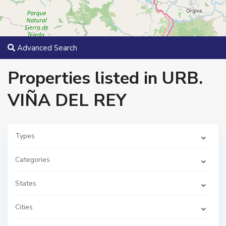
Advanced Search
Properties listed in URB.
VIÑA DEL REY
Types
U
R
Categories
B
.
V
States
I
Ñ
A
D
Cities
E
L