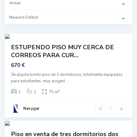
o
Areas
,
G
r
Newest Edited
a
n
a
d
7
a
quilar
ESTUPENDO PISO MUY CERCA DE
Buen
CORREOS PARA CUR...
stado
L
670 €
a
C
h
Se alquila bonito piso de 3 dormitorios, totalmente equipados
a
para estudiantes, muy acoged
...
n
a
,
2
1
1
75 m
G
r
a
n
Navygar
a
d
0
a
Featured
Piso en venta de tres dormitorios dos