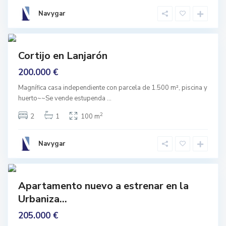
j
a
Navygar
r
o
C
0
n
o
n
Featured
s
Cortijo en Lanjarón
t
rar
i
200.000 €
ara
t
u
ormar
c
Magnífica casa independiente con parcela de 1.500 m², piscina y
i
huerto~~Se vende estupenda
...
o
n
,
2
2
1
100 m
G
r
a
n
Navygar
a
d
4
a
Featured
Apartamento nuevo a estrenar en la
ar
Urbaniza...
rmado
205.000 €