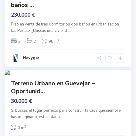
G
baños ...
mar
ü
e
mente
230.000 €
v
é
j
Piso en venta de tres dormitorios dos baños en urbanización
a
las Perlas~¿Buscas una viviend
...
r
,
G
2
2
2
95 m
u
e
v
e
Navygar
j
a
r
Featured
Terreno Urbano en Guevejar –
prar
L
Oportunid...
nguno
A
N
30.000 €
J
A
R
Si buscas el lugar perfecto para construir la casa que siempre
Ó
has imaginado, este solar u
...
N
,
L
2
0 m
a
n