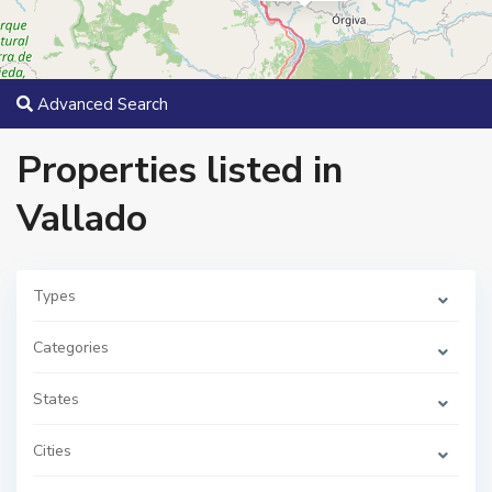
Advanced Search
Properties listed in
Vallado
B
a
r
r
i
Types
o
s
a
Categories
n
f
r
States
a
n
c
i
Cities
s
c