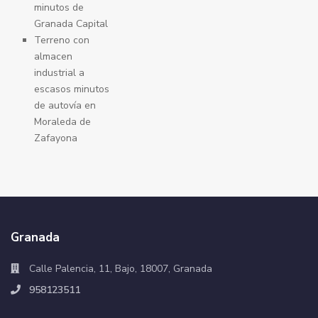
minutos de
Granada Capital
Terreno con
almacen
industrial a
escasos minutos
de autovía en
Moraleda de
Zafayona
Granada
Calle Palencia, 11, Bajo, 18007, Granada
958123511