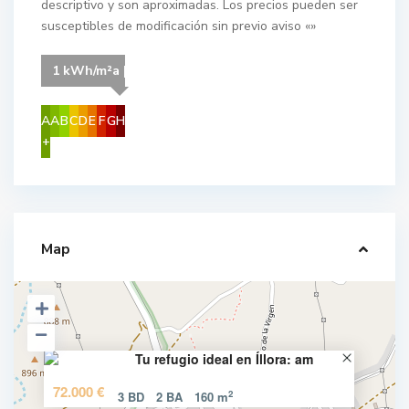
descriptivo y son aproximadas. Los precios pueden ser
susceptibles de modificación sin previo aviso «»
1 kWh/m²a | Your energy class is G
A
A
B
C
D
E
F
G
H
+
Map
Tu refugio ideal en Íllora: am
72.000 €
2
3 BD
2 BA
160 m