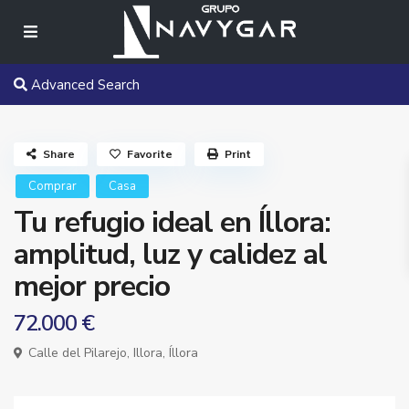
Advanced Search
Share
Favorite
Print
Comprar
Casa
Tu refugio ideal en Íllora:
amplitud, luz y calidez al
mejor precio
72.000 €
Calle del Pilarejo,
Illora
,
Íllora