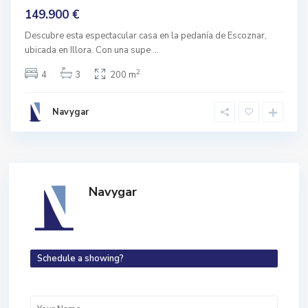
149.900 €
Descubre esta espectacular casa en la pedanía de Escoznar,
ubicada en Illora. Con una supe
...
2
4
3
200 m
Navygar
Navygar
Schedule a showing?