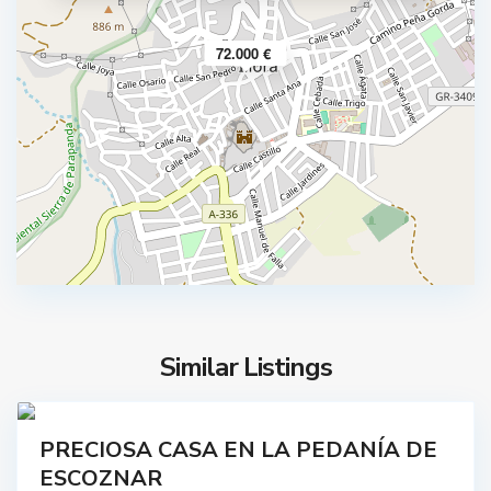
E
72.000 €
s
c
ó
z
n
a
r
,
I
l
l
o
Similar Listings
r
1
a
mprar
PRECIOSA CASA EN LA PEDANÍA DE
Buen
ESCOZNAR
stado