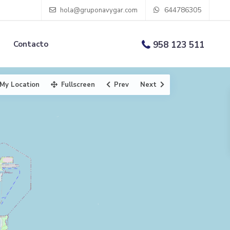
644786305
hola@gruponavygar.com
Contacto
958 123 511
My Location
Fullscreen
Prev
Next