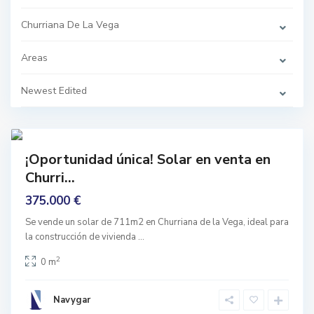
r
C
r
h
i
Churriana De La Vega
u
a
r
n
i
a
a
Areas
d
n
e
a
l
d
Newest Edited
a
e
V
l
e
a
g
v
1
a
e
g
prar
a
¡Oportunidad única! Solar en venta en
,
nguno
C
Churri...
h
u
375.000 €
r
r
i
Se vende un solar de 711m2 en Churriana de la Vega, ideal para
a
la construcción de vivienda
...
n
a
N
d
2
0 m
u
e
e
l
v
a
o
V
Navygar
V
e
i