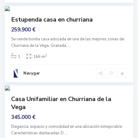
g
a
3
a
l
,
Featured
C
Estupenda casa en churriana
h
mprar
u
259.900 €
Buen
r
r
stado
i
Se vende bonita casa adosada en una de las mejores zonas de
a
Churriana de la Vega, Granada,
...
n
a
S
d
2
1
166 m
a
e
n
l
C
a
a
V
Navygar
y
e
e
g
t
1
a
a
n
mprar
o
Casa Unifamiliar en Churriana de la
,
De
C
Vega
rigen
h
u
C
345.000 €
r
h
r
u
i
Elegancia, espacio y comodidad en una ubicación inmejorable ️
r
a
r
Características destacadas D
...
n
i