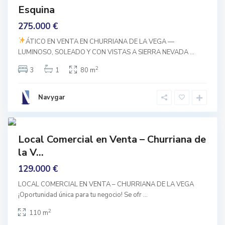
C
Esquina
h
u
275.000 €
r
r
i
ÁTICO EN VENTA EN CHURRIANA DE LA VEGA —
a
LUMINOSO, SOLEADO Y CON VISTAS A SIERRA NEVADA
...
n
a
d
2
3
1
80 m
e
l
a
V
Navygar
e
g
7
a
prar
Local Comercial en Venta – Churriana de
nguno
la V...
129.000 €
LOCAL COMERCIAL EN VENTA – CHURRIANA DE LA VEGA
¡Oportunidad única para tu negocio! Se ofr
...
2
110 m