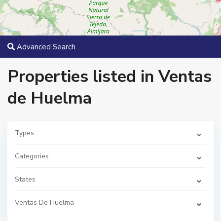
Advanced Search
Properties listed in Ventas
V
e
de Huelma
n
t
a
s
d
e
Types
H
u
e
Categories
l
m
a
States
,
V
e
n
Ventas De Huelma
t
a