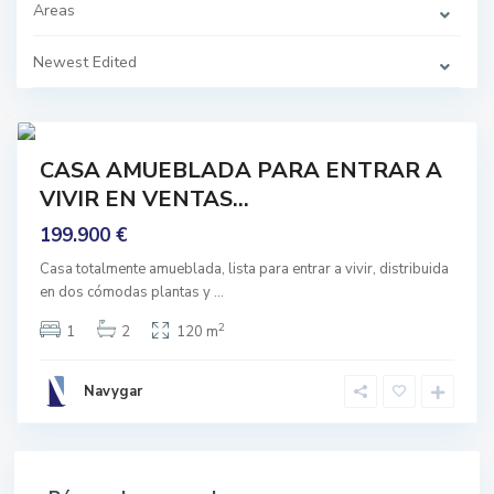
s
Areas
d
e
H
Newest Edited
u
e
l
m
5
a
Featured
CASA AMUEBLADA PARA ENTRAR A
mprar
VIVIR EN VENTAS...
Buen
stado
199.900 €
Casa totalmente amueblada, lista para entrar a vivir, distribuida
en dos cómodas plantas y
...
2
1
2
120 m
Navygar