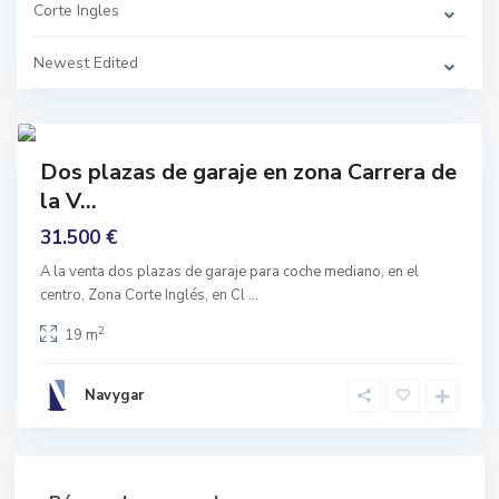
s
Corte Ingles
,
G
r
Newest Edited
a
n
a
d
0
a
prar
Dos plazas de garaje en zona Carrera de
nguno
la V...
31.500 €
A la venta dos plazas de garaje para coche mediano, en el
centro, Zona Corte Inglés, en Cl
...
2
19 m
Navygar