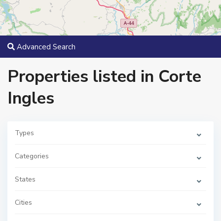
Advanced Search
Properties listed in Corte
Ingles
Types
C
Categories
o
r
t
States
e
I
n
g
Cities
l
e