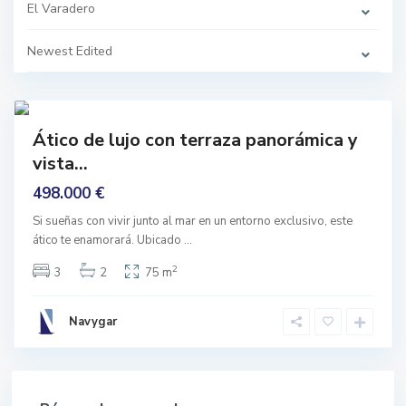
r
El Varadero
o
,
M
Newest Edited
o
t
r
i
3
l
mprar
Ático de lujo con terraza panorámica y
Buen
vista...
stado
498.000 €
Si sueñas con vivir junto al mar en un entorno exclusivo, este
ático te enamorará. Ubicado
...
2
3
2
75 m
Navygar