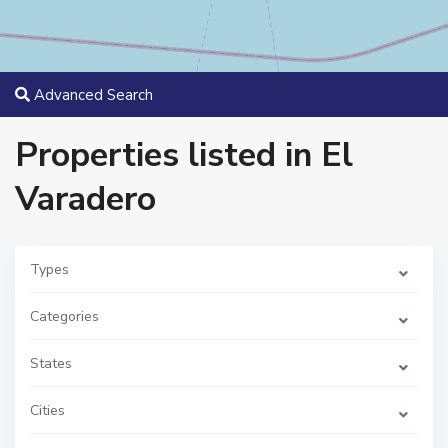
Advanced Search
Properties listed in El
Varadero
Types
Categories
E
l
States
V
a
r
a
Cities
d
e