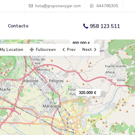
644786305
hola@gruponavygar.com
Contacto
958 123 511
800.000 €
220.000 €
My Location
Fullscreen
Prev
Next
320.000 €