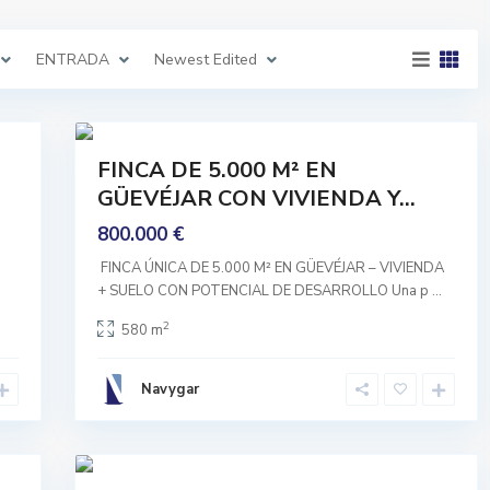
,
G
u
e
ENTRADA
Newest Edited
v
e
j
a
41
r
Comprar
FINCA DE 5.000 M² EN
Para
GÜEVÉJAR CON VIVIENDA Y...
E
Reformar
N
T
800.000 €
R
A
️ FINCA ÚNICA DE 5.000 M² EN GÜEVÉJAR – VIVIENDA
D
A
+ SUELO CON POTENCIAL DE DESARROLLO Una p
...
,
H
2
580 m
u
e
t
o
Navygar
r
V
e
g
41
a
Comprar