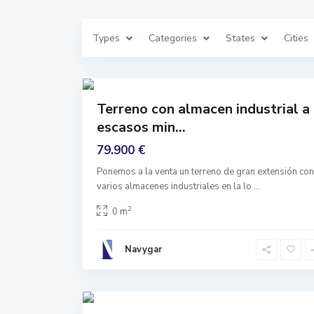
e
Z
a
f
Types
Categories
States
Cities
a
y
o
n
19
a
Comprar
Terreno con almacen industrial a
Ninguno
escasos min...
79.900 €
Ponemos a la venta un terreno de gran extensión con
varios almacenes industriales en la lo
...
E
N
2
0 m
T
R
A
D
Navygar
A
,
J
u
32
n
Comprar