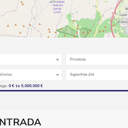
Provincia
itorios
0 € to 5.000.000 €
ange:
E
N
T
R
A
n ENTRADA
D
A