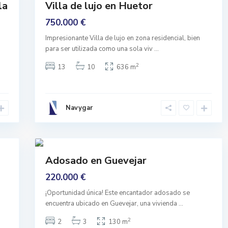
la
Villa de lujo en Huetor
Buen
Estado
750.000 €
E
Impresionante Villa de lujo en zona residencial, bien
N
T
para ser utilizada como una sola viv
...
R
A
2
13
10
636 m
D
A
,
G
u
e
Navygar
v
e
j
a
44
r
Featured
Adosado en Guevejar
Comprar
220.000 €
Nuevo
¡Oportunidad única! Este encantador adosado se
encuentra ubicado en Guevejar, una vivienda
...
2
2
3
130 m