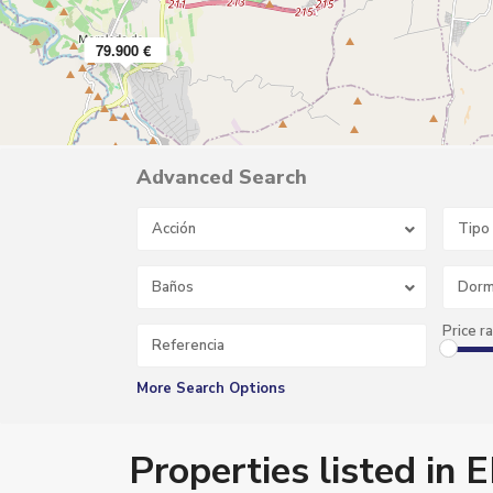
79.900 €
Advanced Search
Acción
Tipo
E
N
T
R
Baños
Dorm
A
D
A
Price r
,
M
o
r
More Search Options
a
l
e
d
Properties listed i
a
d