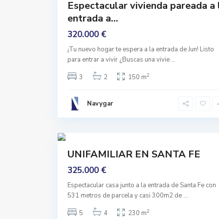
Espectacular vivienda pareada a 
Seminuevo
entrada a...
320.000 €
E
N
¡Tu nuevo hogar te espera a la entrada de Jun! Listo
T
R
para entrar a vivir ¿Buscas una vivie
...
A
D
2
3
2
150 m
A
,
S
a
Navygar
n
t
a
F
41
e
Comprar
UNIFAMILIAR EN SANTA FE
Buen
Estado
325.000 €
Espectacular casa junto a la entrada de Santa Fe con
531 metros de parcela y casi 300m2 de
...
2
5
4
230 m