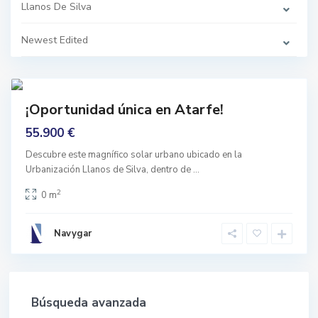
v
Llanos De Silva
a
,
A
Newest Edited
t
a
r
f
4
e
mprar
¡Oportunidad única en Atarfe!
Buen
stado
55.900 €
Descubre este magnífico solar urbano ubicado en la
Urbanización Llanos de Silva, dentro de
...
2
0 m
Navygar
Búsqueda avanzada