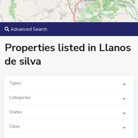
Advanced Search
Properties listed in Llanos
de silva
Types
L
l
Categories
a
n
o
States
s
d
e
s
Cities
i
l