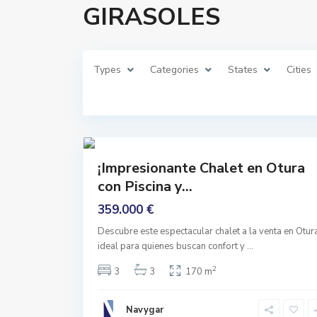
GIRASOLES
I
R
A
S
O
L
E
Types
Categories
States
Cities
S
,
O
t
u
r
37
a
Comprar
¡Impresionante Chalet en Otura
Ninguno
con Piscina y...
359.000 €
Descubre este espectacular chalet a la venta en Otur
ideal para quienes buscan confort y
...
2
3
3
170 m
Navygar