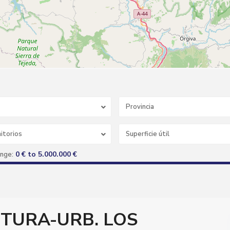
Provincia
itorios
0 € to 5.000.000 €
ange:
n OTURA-URB. LOS