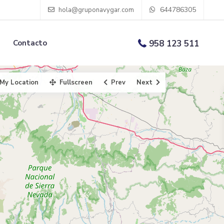
644786305
hola@gruponavygar.com
Contacto
958 123 511
My Location
Fullscreen
Prev
Next