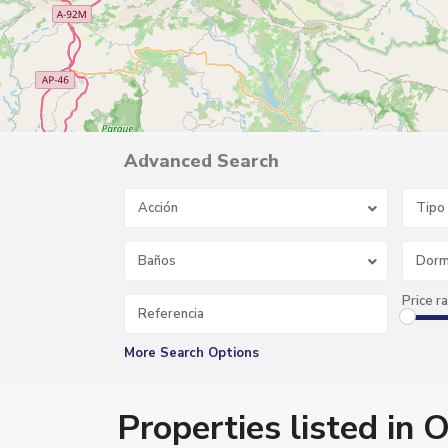
Advanced Search
Acción
Tipo
Baños
Dorm
O
T
U
Price r
R
A
-
U
More Search Options
R
B
.
L
Properties listed i
O
S
G