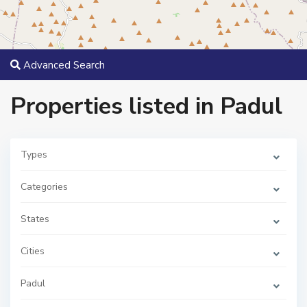
Advanced Search
Properties listed in Padul
Types
Categories
States
Cities
P
a
d
Padul
u
l
,