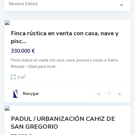
Newest Edited
P
a
d
u
1
l
prar
Finca rústica en venta con casa, nave y
nguno
pisc...
330.000 €
Finca rústica en venta con casa, nave, piscina y vistas a Sierra
P
Nevada – Ideal para inver
...
a
d
u
2
0 m
l
,
P
a
Navygar
d
u
9
l
prar
PADUL / URBANIZACIÓN CAHIZ DE
nguno
SAN GREGORIO