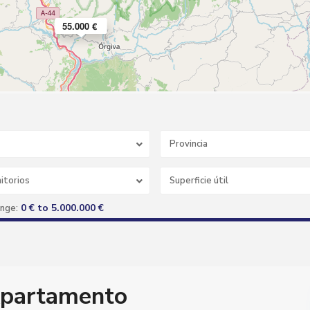
65.000 €
55.000 €
Provincia
itorios
0 € to 5.000.000 €
ange:
Z
a
i
 Apartamento
d
i