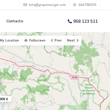
644786305
hola@gruponavygar.com
Contacto
958 123 511
My Location
Fullscreen
Prev
Next
.000 €