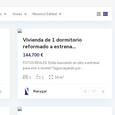
n
,
G
r
es
Areas
Newest Edited
a
n
a
d
L
24
a
a
n
Comprar
Vivienda de 1 dormitorio
j
Reformado
a
reformado a estrena...
r
o
n
144.700 €
p
u
FOTOS REALES. Estás buscando un sitio a estrenar
e
b
para vivir o invertir? Sigue leyendo por
...
l
o
2
1
1
38 m
,
L
a
n
Navygar
j
a
r
o
25
n
Comprar