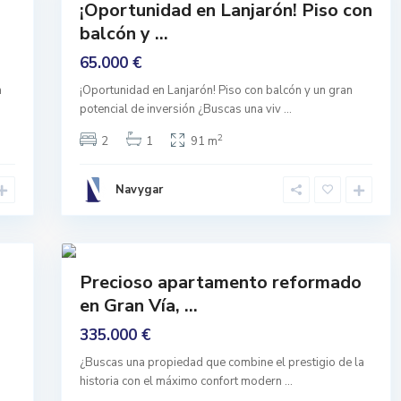
¡Oportunidad en Lanjarón! Piso con
De
balcón y ...
Origen
A
65.000 €
l
b
a
¡Oportunidad en Lanjarón! Piso con balcón y un gran
a
y
potencial de inversión ¿Buscas una viv
...
c
i
2
2
1
91 m
n
,
G
r
Navygar
a
n
a
d
23
a
Comprar
Precioso apartamento reformado
Buen
en Gran Vía, ...
Estado
335.000 €
¿Buscas una propiedad que combine el prestigio de la
historia con el máximo confort modern
...