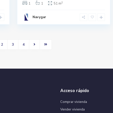
2
1
1
51 m
Navygar
2
3
4
Acceso rápido
Comprar vivienda
Vender vivienda