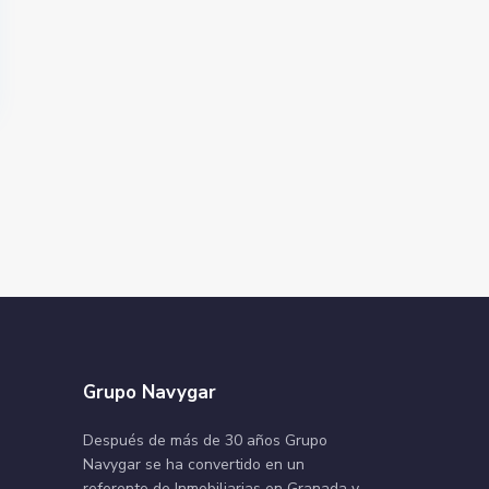
Grupo Navygar
Después de más de 30 años Grupo
Navygar se ha convertido en un
referente de Inmobiliarias en Granada y