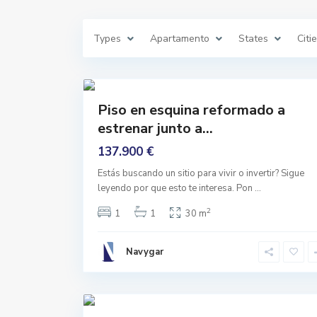
n
,
G
r
Types
Apartamento
States
Citi
a
n
a
d
24
a
C
Comprar
Piso en esquina reformado a
a
Reformado
m
estrenar junto a...
i
n
o
137.900 €
d
e
Estás buscando un sitio para vivir o invertir? Sigue
r
o
leyendo por que esto te interesa. Pon
...
n
d
2
1
1
30 m
a
,
G
r
Navygar
a
n
a
d
L
28
a
a
n
Comprar