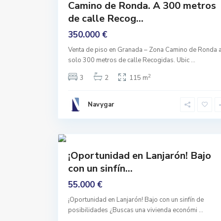
Camino de Ronda. A 300 metros
j
Buen
a
de calle Recog...
r
Estado
o
n
350.000 €
p
u
Venta de piso en Granada – Zona Camino de Ronda 
e
b
solo 300 metros de calle Recogidas. Ubic
...
l
o
2
3
2
115 m
,
L
a
n
Navygar
j
a
r
o
19
n
Comprar
¡Oportunidad en Lanjarón! Bajo
Buen
con un sinfín...
Estado
55.000 €
¡Oportunidad en Lanjarón! Bajo con un sinfín de
posibilidades ¿Buscas una vivienda económi
...