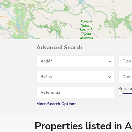
Advanced Search
Acción
Tipo
Baños
Dorm
C
Price r
o
n
s
t
More Search Options
i
t
u
c
Properties listed in
i
o