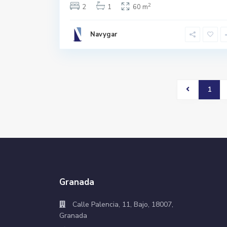
2
2
1
60 m
Navygar
1
Granada
Calle Palencia, 11, Bajo, 18007,
Granada